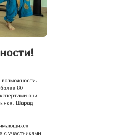
ности!
е возможности.
 более 80
экспертами они
рынке.
Шарад
нимающихся
е с участниками